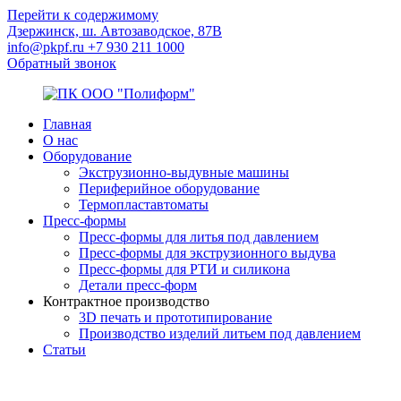
Перейти к содержимому
Дзержинск, ш. Автозаводское, 87В
info@pkpf.ru
+7 930 211 1000
Обратный звонок
Главная
ПК
Комплексное
О нас
ООО
оснащение
Оборудование
"Полиформ"
полимерных
Экструзионно-выдувные машины
производств
Периферийное оборудование
Термопластавтоматы
Пресс-формы
Пресс-формы для литья под давлением
Пресс-формы для экструзионного выдува
Пресс-формы для РТИ и силикона
Детали пресс-форм
Контрактное производство
3D печать и прототипирование
Производство изделий литьем под давлением
Статьи