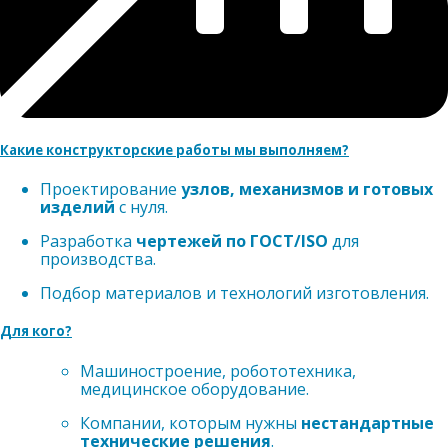
Какие конструкторские работы мы выполняем?
Проектирование
узлов, механизмов и готовых
изделий
с нуля.
Разработка
чертежей по ГОСТ/ISO
для
производства.
Подбор материалов и технологий изготовления.
Для кого?
Машиностроение, робототехника,
медицинское оборудование.
Компании, которым нужны
нестандартные
технические решения
.