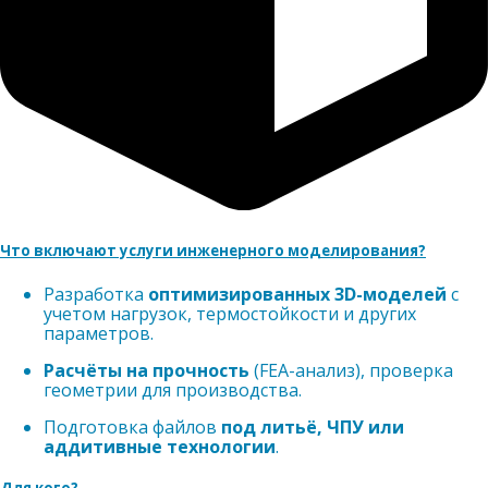
Что включают услуги инженерного моделирования?
Разработка
оптимизированных 3D-моделей
с
учетом нагрузок, термостойкости и других
параметров.
Расчёты на прочность
(FEA-анализ), проверка
геометрии для производства.
Подготовка файлов
под литьё, ЧПУ или
аддитивные технологии
.
Для кого?