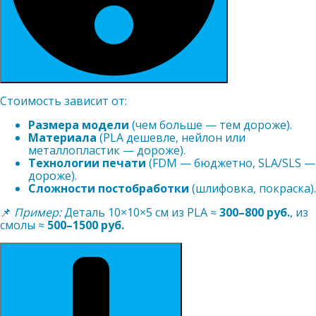
Стоимость зависит от:
Размера модели
(чем больше — тем дороже).
Материала
(PLA дешевле, нейлон или
металлопластик — дороже).
Технологии печати
(FDM — бюджетно, SLA/SLS —
дороже).
Сложности постобработки
(шлифовка, покраска).
📌
Пример:
Деталь 10×10×5 см из PLA ≈
300–800 руб.
, из
смолы ≈
500–1500 руб.