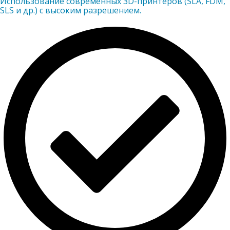
Использование современных 3D-принтеров (SLA, FDM,
SLS и др.) с высоким разрешением.