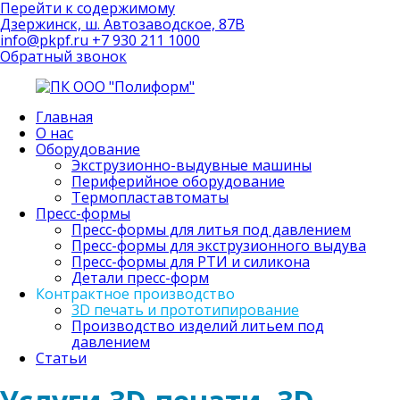
Перейти к содержимому
Дзержинск, ш. Автозаводское, 87В
info@pkpf.ru
+7 930 211 1000
Обратный звонок
Главная
ПК
Комплексное
О нас
ООО
оснащение
Оборудование
"Полиформ"
полимерных
Экструзионно-выдувные машины
производств
Периферийное оборудование
Термопластавтоматы
Пресс-формы
Пресс-формы для литья под давлением
Пресс-формы для экструзионного выдува
Пресс-формы для РТИ и силикона
Детали пресс-форм
Контрактное производство
3D печать и прототипирование
Производство изделий литьем под
давлением
Статьи