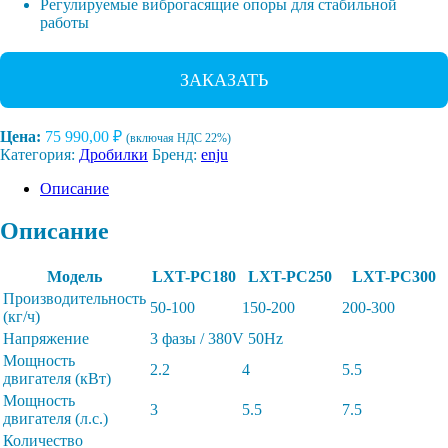
Регулируемые виброгасящие опоры для стабильной
работы
ЗАКАЗАТЬ
Цена:
75 990,00
₽
(включая НДС 22%)
Категория:
Дробилки
Бренд:
enju
Описание
Описание
Модель
LXT-PC180
LXT-PC250
LXT-PC300
Производительность
50-100
150-200
200-300
(кг/ч)
Напряжение
3 фазы / 380V 50Hz
Мощность
2.2
4
5.5
двигателя (кВт)
Мощность
3
5.5
7.5
двигателя (л.с.)
Количество