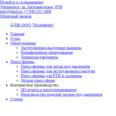
Перейти к содержимому
Дзержинск, ш. Автозаводское, 87В
info@pkpf.ru
+7 930 211 1000
Обратный звонок
Главная
ПК
Комплексное
О нас
ООО
оснащение
Оборудование
"Полиформ"
полимерных
Экструзионно-выдувные машины
производств
Периферийное оборудование
Термопластавтоматы
Пресс-формы
Пресс-формы для литья под давлением
Пресс-формы для экструзионного выдува
Пресс-формы для РТИ и силикона
Детали пресс-форм
Контрактное производство
3D печать и прототипирование
Производство изделий литьем под давлением
Статьи