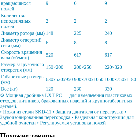
вращающихся
9
6
9
ножей
Количество
неподвижных
2
2
2
ножей
Диаметр ротора (мм)
148
225
240
Диаметр отверстий
6
8
8
сита (мм)
Скорость вращения
520
617
617
вала (об/мин)
Размер загрузочного
150×200
200×250
220×320
отверстия (мм)
Габаритные размеры
630x520x950
900x700x1050
1000x750x1180
(мм)
Вес (кг)
120
230
330
⚙️ Мощная дробилка LXT-PC — для измельчения пластиковых
отходов, литников, бракованных изделий и крупногабаритных
деталей.
• Ножи из стали SKD-11 • Защита двигателя от перегрузки •
Звукоизолированная перегородка • Раздельная конструкция для
удобной очистки • Регулируемая установка ножей
Похожие товары